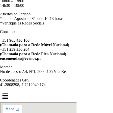
10h00 – 13h00
14h30 – 19h00
Abertos ao Feriado
*Julho e Agosto ao Sábado 10-13 horas
*Verifique as Redes Sociais
Contatos:
+351
965 430 160
(Chamada para a Rede Móvel Nacional)
+351
259 356 264
(Chamada para a Rede Fixa Nacional)
encomendas@evenor.pt
Morada:
Nó de acesso A4, Nº1, 5000-105 Vila Real
Coordenadas GPS:
41.2808298,-7.7212949,17z
Menu