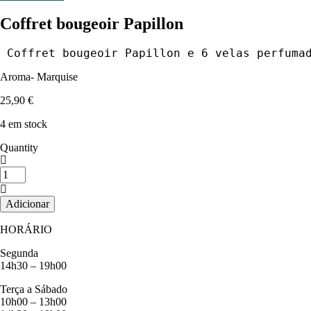
Coffret bougeoir Papillon
 Coffret bougeoir Papillon e 6 velas perfuma
Aroma- Marquise
25,90
€
4 em stock
Quantity
Quantidade
de
Coffret
Adicionar
bougeoir
Papillon
HORÁRIO
Segunda
14h30 – 19h00
Terça a Sábado
10h00 – 13h00