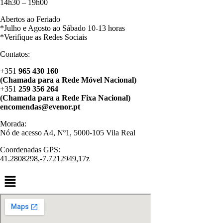
14h30 – 19h00
Abertos ao Feriado
*Julho e Agosto ao Sábado 10-13 horas
*Verifique as Redes Sociais
Contatos:
+351
965 430 160
(Chamada para a Rede Móvel Nacional)
+351
259 356 264
(Chamada para a Rede Fixa Nacional)
encomendas@evenor.pt
Morada:
Nó de acesso A4, Nº1, 5000-105 Vila Real
Coordenadas GPS:
41.2808298,-7.7212949,17z
Menu